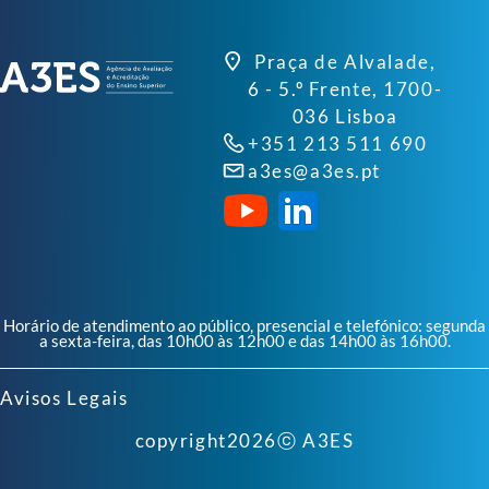
Praça de Alvalade,
6 - 5.º Frente, 1700-
036 Lisboa
+351 213 511 690
a3es@a3es.pt
Horário de atendimento ao público, presencial e telefónico: segunda
a sexta-feira, das 10h00 às 12h00 e das 14h00 às 16h00.
Avisos Legais
copyright
2026
ⓒ A3ES