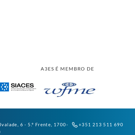
A3ES É MEMBRO DE
lvalade, 6 - 5.º Frente, 1700-
+351 213 511 690
a