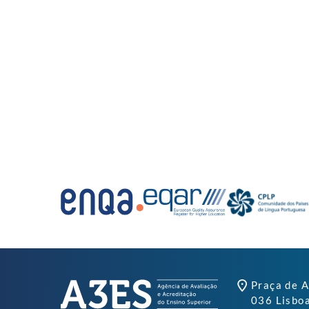
Praça de A
036 Lisbo