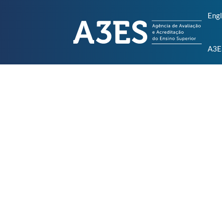
Engl
A3E