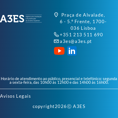
Praça de Alvalade,
6 - 5.º Frente, 1700-
036 Lisboa
+351 213 511 690
a3es@a3es.pt
Horário de atendimento ao público, presencial e telefónico: segunda
a sexta-feira, das 10h00 às 12h00 e das 14h00 às 16h00.
Avisos Legais
copyright
2026
ⓒ A3ES