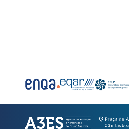
Praça de A
036 Lisbo