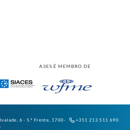
A3ES É MEMBRO DE
lvalade, 6 - 5.º Frente, 1700-
+351 213 511 690
a