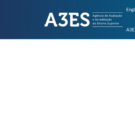
Engl
A3E