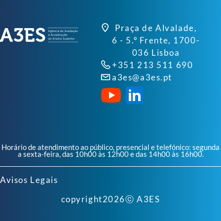
Praça de Alvalade,
6 - 5.º Frente, 1700-
036 Lisboa
+351 213 511 690
a3es@a3es.pt
Horário de atendimento ao público, presencial e telefónico: segunda
a sexta-feira, das 10h00 às 12h00 e das 14h00 às 16h00.
Avisos Legais
copyright
2026
ⓒ A3ES