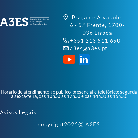
Praça de Alvalade,
6 - 5.º Frente, 1700-
036 Lisboa
+351 213 511 690
a3es@a3es.pt
Horário de atendimento ao público, presencial e telefónico: segunda
a sexta-feira, das 10h00 às 12h00 e das 14h00 às 16h00.
Avisos Legais
copyright
2026
ⓒ A3ES