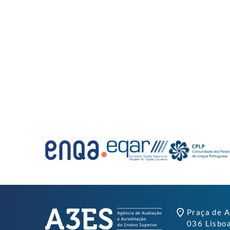
Praça de A
036 Lisbo