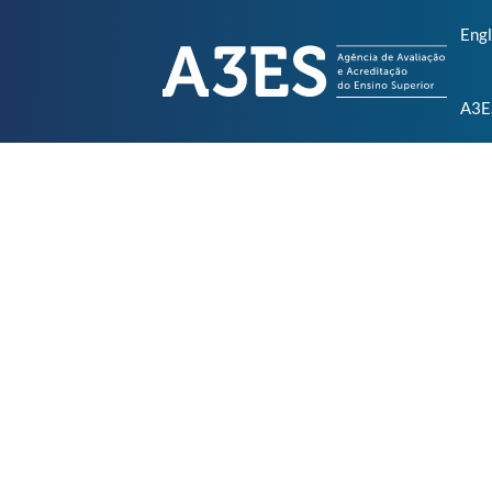
Engl
A3E