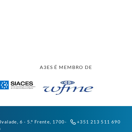
A3ES É MEMBRO DE
lvalade, 6 - 5.º Frente, 1700-
+351 213 511 690
a