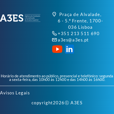
Praça de Alvalade,
6 - 5.º Frente, 1700-
036 Lisboa
+351 213 511 690
a3es@a3es.pt
Horário de atendimento ao público, presencial e telefónico: segunda
a sexta-feira, das 10h00 às 12h00 e das 14h00 às 16h00.
Avisos Legais
copyright
2026
ⓒ A3ES