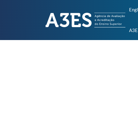
Engl
A3E