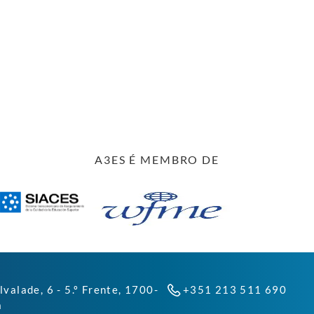
A3ES É MEMBRO DE
lvalade, 6 - 5.º Frente, 1700-
+351 213 511 690
a