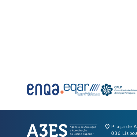
Praça de A
036 Lisbo