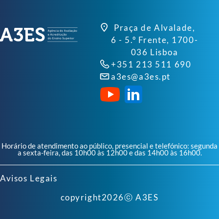
Praça de Alvalade,
6 - 5.º Frente, 1700-
036 Lisboa
+351 213 511 690
a3es@a3es.pt
Horário de atendimento ao público, presencial e telefónico: segunda
a sexta-feira, das 10h00 às 12h00 e das 14h00 às 16h00.
Avisos Legais
copyright
2026
ⓒ A3ES