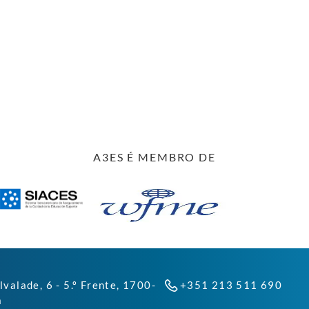
A3ES É MEMBRO DE
lvalade, 6 - 5.º Frente, 1700-
+351 213 511 690
a