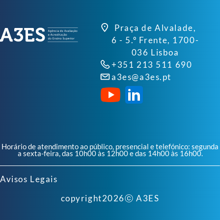
Praça de Alvalade,
6 - 5.º Frente, 1700-
036 Lisboa
+351 213 511 690
a3es@a3es.pt
Horário de atendimento ao público, presencial e telefónico: segunda
a sexta-feira, das 10h00 às 12h00 e das 14h00 às 16h00.
Avisos Legais
copyright
2026
ⓒ A3ES