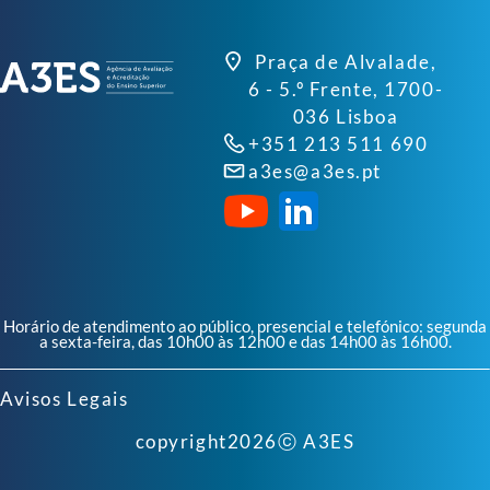
Praça de Alvalade,
6 - 5.º Frente, 1700-
036 Lisboa
+351 213 511 690
a3es@a3es.pt
Horário de atendimento ao público, presencial e telefónico: segunda
a sexta-feira, das 10h00 às 12h00 e das 14h00 às 16h00.
Avisos Legais
copyright
2026
ⓒ A3ES