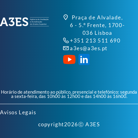
Praça de Alvalade,
6 - 5.º Frente, 1700-
036 Lisboa
+351 213 511 690
a3es@a3es.pt
Horário de atendimento ao público, presencial e telefónico: segunda
a sexta-feira, das 10h00 às 12h00 e das 14h00 às 16h00.
Avisos Legais
copyright
2026
ⓒ A3ES