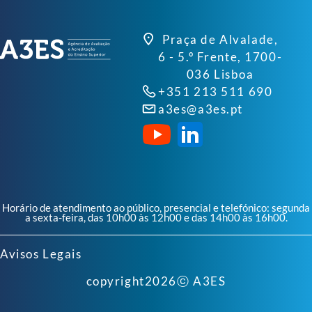
Praça de Alvalade,
6 - 5.º Frente, 1700-
036 Lisboa
+351 213 511 690
a3es@a3es.pt
Horário de atendimento ao público, presencial e telefónico: segunda
a sexta-feira, das 10h00 às 12h00 e das 14h00 às 16h00.
Avisos Legais
copyright
2026
ⓒ A3ES