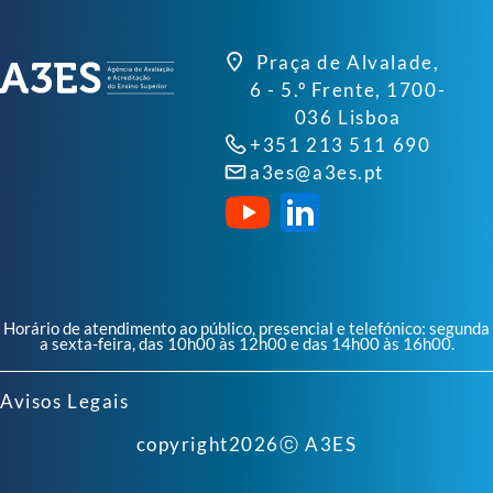
Praça de Alvalade,
6 - 5.º Frente, 1700-
036 Lisboa
+351 213 511 690
a3es@a3es.pt
Horário de atendimento ao público, presencial e telefónico: segunda
a sexta-feira, das 10h00 às 12h00 e das 14h00 às 16h00.
Avisos Legais
copyright
2026
ⓒ A3ES