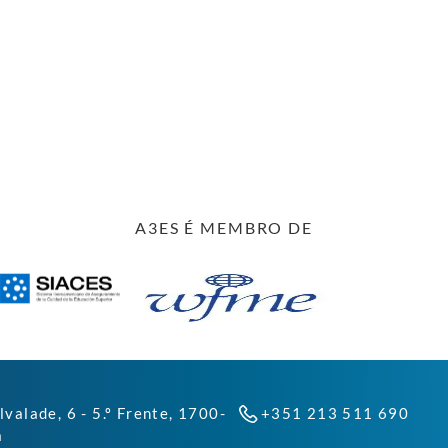
A3ES É MEMBRO DE
lvalade, 6 - 5.º Frente, 1700-
+351 213 511 690
a