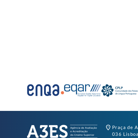
Praça de A
036 Lisbo