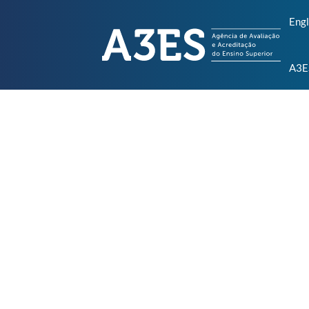
Engl
A3E