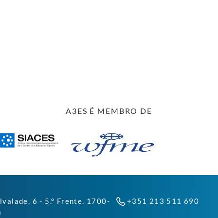
A3ES É MEMBRO DE
lvalade, 6 - 5.º Frente, 1700-
+351 213 511 690
a