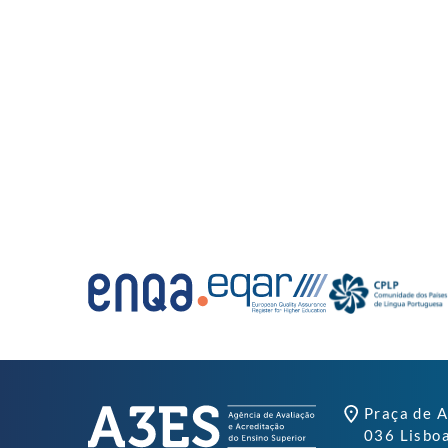
Praça de A
036 Lisbo