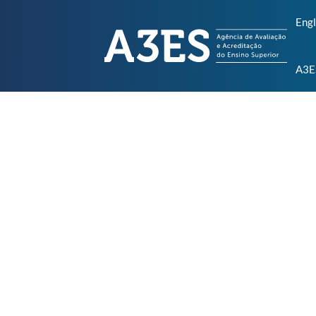
Engl
A3E