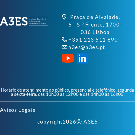
Praça de Alvalade,
6 - 5.º Frente, 1700-
036 Lisboa
+351 213 511 690
a3es@a3es.pt
Horário de atendimento ao público, presencial e telefónico: segunda
a sexta-feira, das 10h00 às 12h00 e das 14h00 às 16h00.
Avisos Legais
copyright
2026
ⓒ A3ES