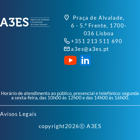
Praça de Alvalade,
6 - 5.º Frente, 1700-
036 Lisboa
+351 213 511 690
a3es@a3es.pt
Horário de atendimento ao público, presencial e telefónico: segunda
a sexta-feira, das 10h00 às 12h00 e das 14h00 às 16h00.
Avisos Legais
copyright
2026
ⓒ A3ES