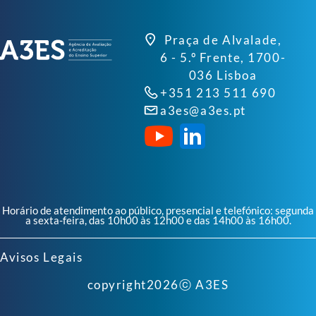
Praça de Alvalade,
6 - 5.º Frente, 1700-
036 Lisboa
+351 213 511 690
a3es@a3es.pt
Horário de atendimento ao público, presencial e telefónico: segunda
a sexta-feira, das 10h00 às 12h00 e das 14h00 às 16h00.
Avisos Legais
copyright
2026
ⓒ A3ES