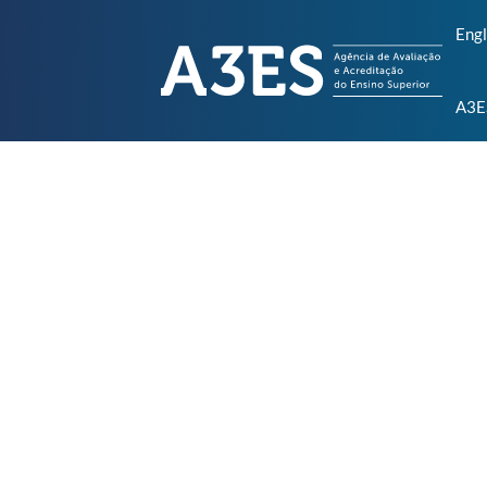
Engl
A3E