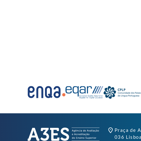
Praça de A
036 Lisbo