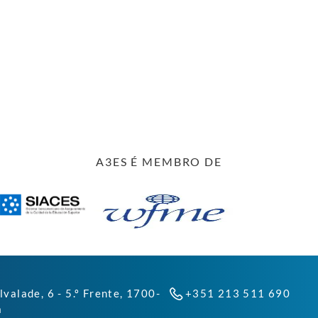
A3ES É MEMBRO DE
lvalade, 6 - 5.º Frente, 1700-
+351 213 511 690
a