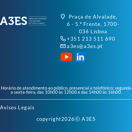
Praça de Alvalade,
6 - 5.º Frente, 1700-
036 Lisboa
+351 213 511 690
a3es@a3es.pt
Horário de atendimento ao público, presencial e telefónico: segunda
a sexta-feira, das 10h00 às 12h00 e das 14h00 às 16h00.
Avisos Legais
copyright
2026
ⓒ A3ES