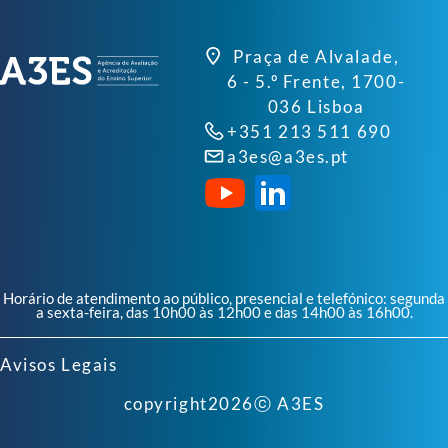
Praça de Alvalade,
6 - 5.º Frente, 1700-
036 Lisboa
+351 213 511 690
a3es@a3es.pt
Horário de atendimento ao público, presencial e telefónico: segunda
a sexta-feira, das 10h00 às 12h00 e das 14h00 às 16h00.
Avisos Legais
copyright
2026
ⓒ A3ES