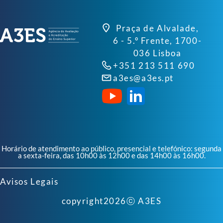
Praça de Alvalade,
6 - 5.º Frente, 1700-
036 Lisboa
+351 213 511 690
a3es@a3es.pt
Horário de atendimento ao público, presencial e telefónico: segunda
a sexta-feira, das 10h00 às 12h00 e das 14h00 às 16h00.
Avisos Legais
copyright
2026
ⓒ A3ES