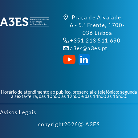
Praça de Alvalade,
6 - 5.º Frente, 1700-
036 Lisboa
+351 213 511 690
a3es@a3es.pt
Horário de atendimento ao público, presencial e telefónico: segunda
a sexta-feira, das 10h00 às 12h00 e das 14h00 às 16h00.
Avisos Legais
copyright
2026
ⓒ A3ES