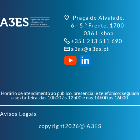
Praça de Alvalade,
6 - 5.º Frente, 1700-
036 Lisboa
+351 213 511 690
a3es@a3es.pt
Horário de atendimento ao público, presencial e telefónico: segunda
a sexta-feira, das 10h00 às 12h00 e das 14h00 às 16h00.
Avisos Legais
copyright
2026
ⓒ A3ES