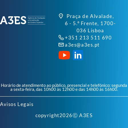
Praça de Alvalade,
6 - 5.º Frente, 1700-
036 Lisboa
+351 213 511 690
a3es@a3es.pt
Horário de atendimento ao público, presencial e telefónico: segunda
a sexta-feira, das 10h00 às 12h00 e das 14h00 às 16h00.
Avisos Legais
copyright
2026
ⓒ A3ES