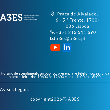
Praça de Alvalade,
6 - 5.º Frente, 1700-
036 Lisboa
+351 213 511 690
a3es@a3es.pt
Horário de atendimento ao público, presencial e telefónico: segunda
a sexta-feira, das 10h00 às 12h00 e das 14h00 às 16h00.
Avisos Legais
copyright
2026
ⓒ A3ES