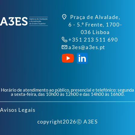
Praça de Alvalade,
6 - 5.º Frente, 1700-
036 Lisboa
+351 213 511 690
a3es@a3es.pt
Horário de atendimento ao público, presencial e telefónico: segunda
a sexta-feira, das 10h00 às 12h00 e das 14h00 às 16h00.
Avisos Legais
copyright
2026
ⓒ A3ES