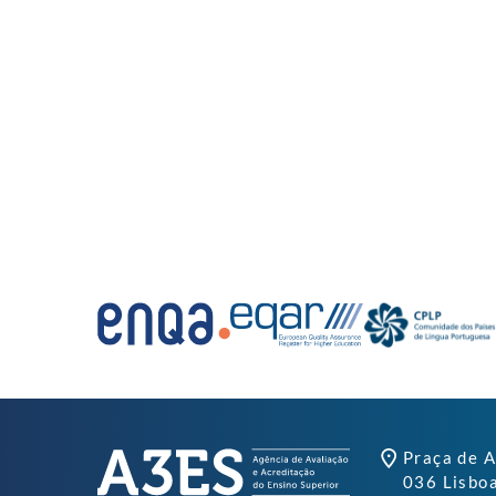
Praça de A
036 Lisbo