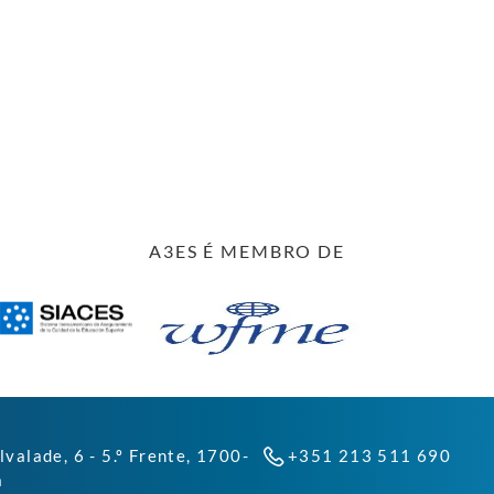
A3ES É MEMBRO DE
lvalade, 6 - 5.º Frente, 1700-
+351 213 511 690
a