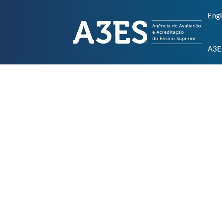
Engl
A3E