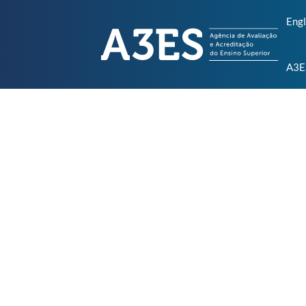
Engl
A3E