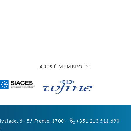
A3ES É MEMBRO DE
lvalade, 6 - 5.º Frente, 1700-
+351 213 511 690
a