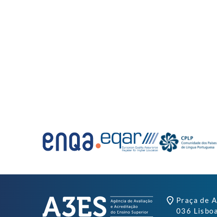
Praça de A
036 Lisbo