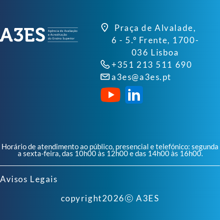
Praça de Alvalade,
6 - 5.º Frente, 1700-
036 Lisboa
+351 213 511 690
a3es@a3es.pt
Horário de atendimento ao público, presencial e telefónico: segunda
a sexta-feira, das 10h00 às 12h00 e das 14h00 às 16h00.
Avisos Legais
copyright
2026
ⓒ A3ES