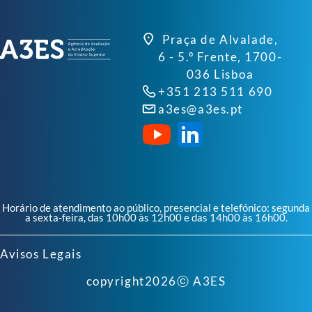
Praça de Alvalade,
6 - 5.º Frente, 1700-
036 Lisboa
+351 213 511 690
a3es@a3es.pt
Horário de atendimento ao público, presencial e telefónico: segunda
a sexta-feira, das 10h00 às 12h00 e das 14h00 às 16h00.
Avisos Legais
copyright
2026
ⓒ A3ES