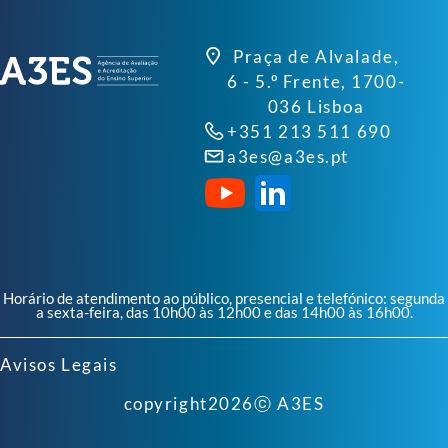
Praça de Alvalade,
6 - 5.º Frente, 1700-
036 Lisboa
+351 213 511 690
a3es@a3es.pt
Horário de atendimento ao público, presencial e telefónico: segunda
a sexta-feira, das 10h00 às 12h00 e das 14h00 às 16h00.
Avisos Legais
copyright
2026
ⓒ A3ES