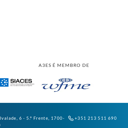
A3ES É MEMBRO DE
lvalade, 6 - 5.º Frente, 1700-
+351 213 511 690
a