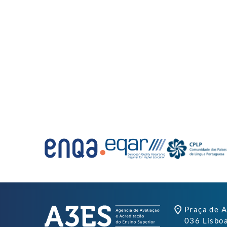
Praça de A
036 Lisbo