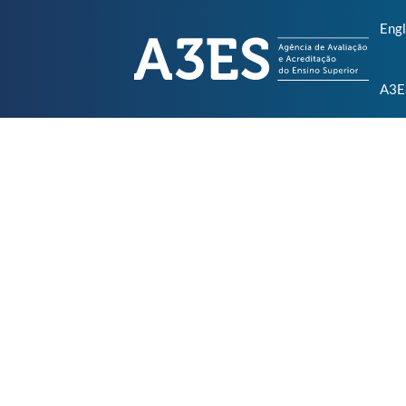
Engl
A3E