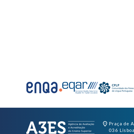
Praça de A
036 Lisbo