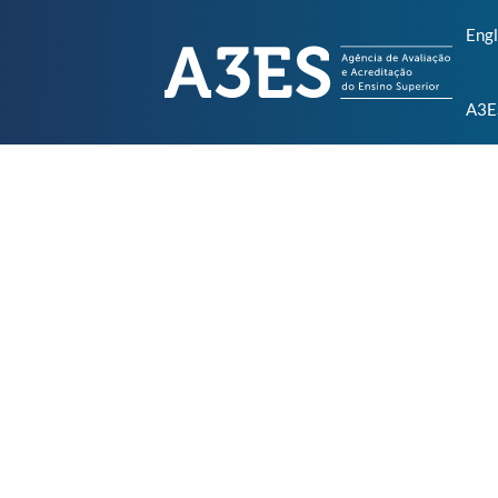
Engl
A3E