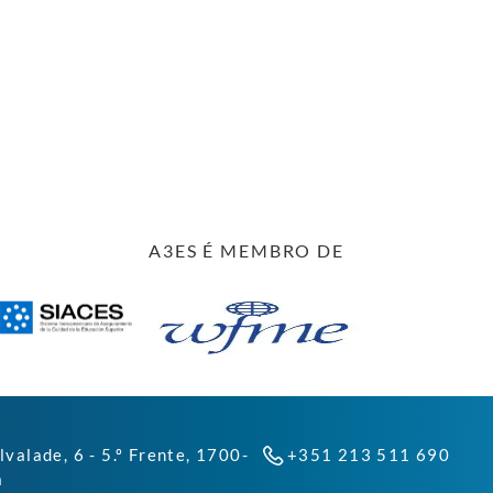
A3ES É MEMBRO DE
lvalade, 6 - 5.º Frente, 1700-
+351 213 511 690
a