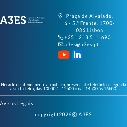
Praça de Alvalade,
6 - 5.º Frente, 1700-
036 Lisboa
+351 213 511 690
a3es@a3es.pt
Horário de atendimento ao público, presencial e telefónico: segunda
a sexta-feira, das 10h00 às 12h00 e das 14h00 às 16h00.
Avisos Legais
copyright
2026
ⓒ A3ES