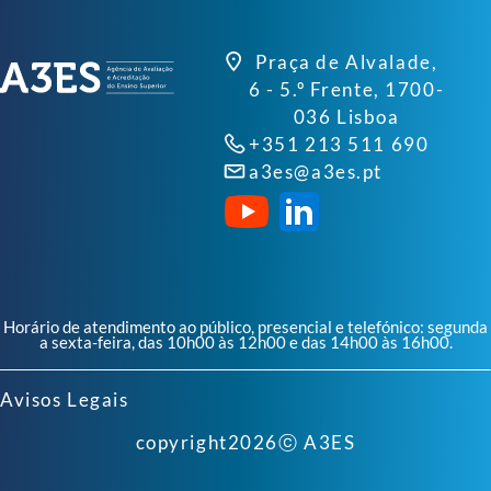
Praça de Alvalade,
6 - 5.º Frente, 1700-
036 Lisboa
+351 213 511 690
a3es@a3es.pt
Horário de atendimento ao público, presencial e telefónico: segunda
a sexta-feira, das 10h00 às 12h00 e das 14h00 às 16h00.
Avisos Legais
copyright
2026
ⓒ A3ES