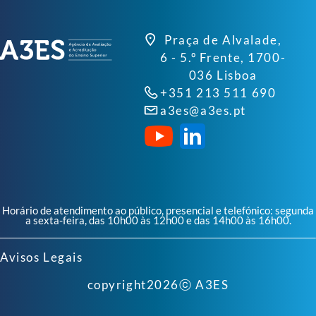
Praça de Alvalade,
6 - 5.º Frente, 1700-
036 Lisboa
+351 213 511 690
a3es@a3es.pt
Horário de atendimento ao público, presencial e telefónico: segunda
a sexta-feira, das 10h00 às 12h00 e das 14h00 às 16h00.
Avisos Legais
copyright
2026
ⓒ A3ES