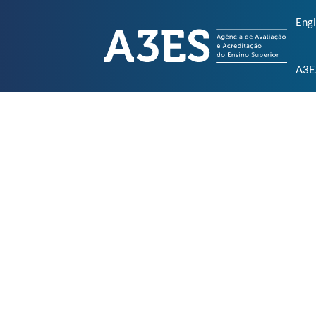
Engl
A3E