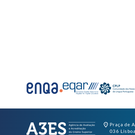
Praça de A
036 Lisbo