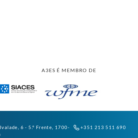
A3ES É MEMBRO DE
lvalade, 6 - 5.º Frente, 1700-
+351 213 511 690
a