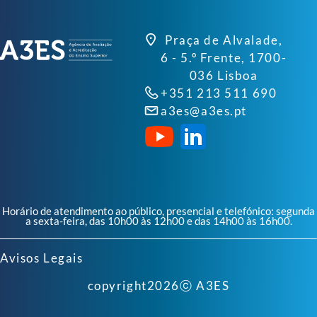
Praça de Alvalade,
6 - 5.º Frente, 1700-
036 Lisboa
+351 213 511 690
a3es@a3es.pt
Horário de atendimento ao público, presencial e telefónico: segunda
a sexta-feira, das 10h00 às 12h00 e das 14h00 às 16h00.
Avisos Legais
copyright
2026
ⓒ A3ES