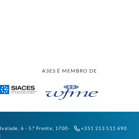
A3ES É MEMBRO DE
lvalade, 6 - 5.º Frente, 1700-
+351 213 511 690
a