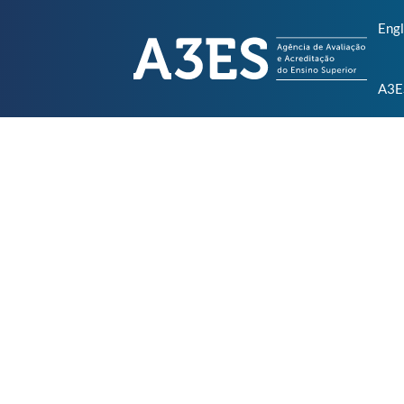
Engl
A3E