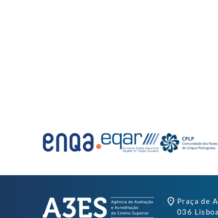
Praça de A
036 Lisbo