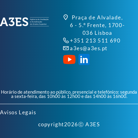
Praça de Alvalade,
6 - 5.º Frente, 1700-
036 Lisboa
+351 213 511 690
a3es@a3es.pt
Horário de atendimento ao público, presencial e telefónico: segunda
a sexta-feira, das 10h00 às 12h00 e das 14h00 às 16h00.
Avisos Legais
copyright
2026
ⓒ A3ES