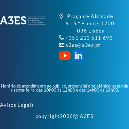
Praça de Alvalade,
6 - 5.º Frente, 1700-
036 Lisboa
+351 213 511 690
a3es@a3es.pt
Horário de atendimento ao público, presencial e telefónico: segunda
a sexta-feira, das 10h00 às 12h00 e das 14h00 às 16h00.
Avisos Legais
copyright
2026
ⓒ A3ES