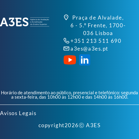
Praça de Alvalade,
6 - 5.º Frente, 1700-
036 Lisboa
+351 213 511 690
a3es@a3es.pt
Horário de atendimento ao público, presencial e telefónico: segunda
a sexta-feira, das 10h00 às 12h00 e das 14h00 às 16h00.
Avisos Legais
copyright
2026
ⓒ A3ES