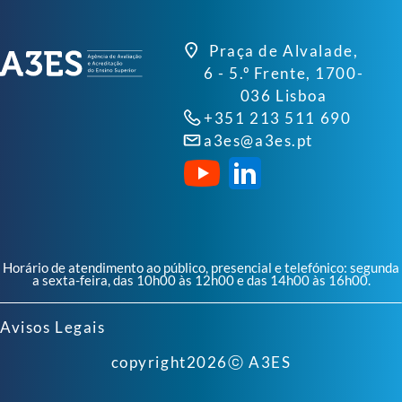
Praça de Alvalade,
6 - 5.º Frente, 1700-
036 Lisboa
+351 213 511 690
a3es@a3es.pt
Horário de atendimento ao público, presencial e telefónico: segunda
a sexta-feira, das 10h00 às 12h00 e das 14h00 às 16h00.
Avisos Legais
copyright
2026
ⓒ A3ES