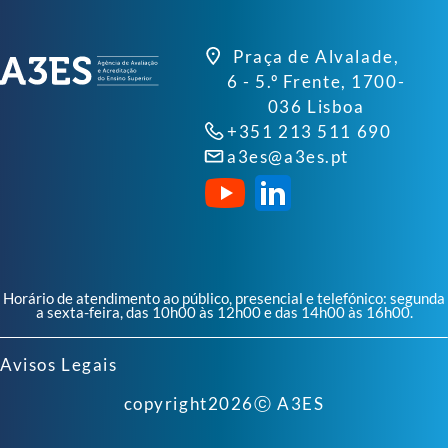
Praça de Alvalade,
6 - 5.º Frente, 1700-
036 Lisboa
+351 213 511 690
a3es@a3es.pt
Horário de atendimento ao público, presencial e telefónico: segunda
a sexta-feira, das 10h00 às 12h00 e das 14h00 às 16h00.
Avisos Legais
copyright
2026
ⓒ A3ES