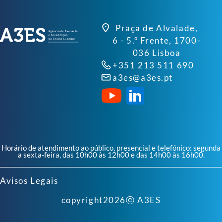
Praça de Alvalade,
6 - 5.º Frente, 1700-
036 Lisboa
+351 213 511 690
a3es@a3es.pt
Horário de atendimento ao público, presencial e telefónico: segunda
a sexta-feira, das 10h00 às 12h00 e das 14h00 às 16h00.
Avisos Legais
copyright
2026
ⓒ A3ES