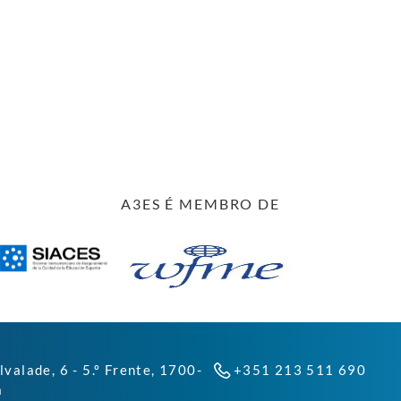
A3ES É MEMBRO DE
lvalade, 6 - 5.º Frente, 1700-
+351 213 511 690
a