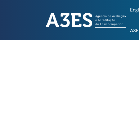
Engl
A3E