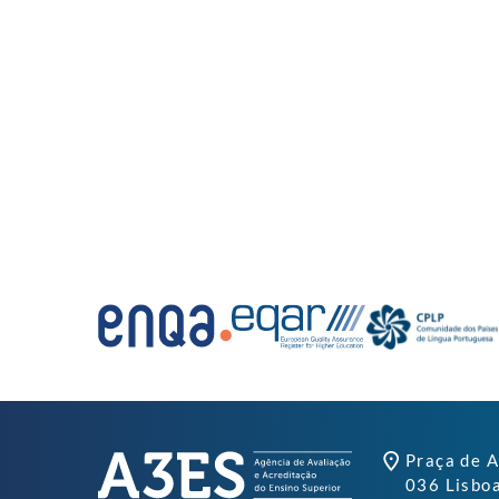
Praça de A
036 Lisbo